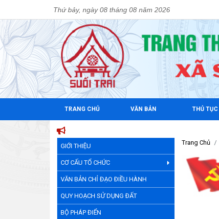
Thứ bảy, ngày 08 tháng 08 năm 2026
TRANG CHỦ
VĂN BẢN
THỦ TỤC
Trang Chủ
GIỚI THIỆU
CƠ CẤU TỔ CHỨC
VĂN BẢN CHỈ ĐẠO ĐIỀU HÀNH
QUY HOẠCH SỬ DỤNG ĐẤT
BỘ PHÁP ĐIỂN