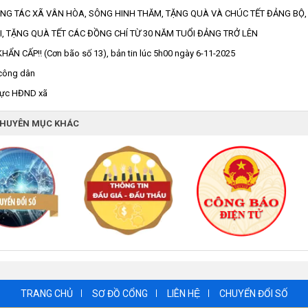
G TÁC XÃ VÂN HÒA, SÔNG HINH THĂM, TẶNG QUÀ VÀ CHÚC TẾT ĐẢNG BỘ, 
, TẶNG QUÀ TẾT CÁC ĐỒNG CHÍ TỪ 30 NĂM TUỔI ĐẢNG TRỞ LÊN
HẨN CẤP‼️ (Cơn bão số 13), bản tin lúc 5h00 ngày 6-11-2025
 công dân
rực HĐND xã
CHUYÊN MỤC KHÁC
TRANG CHỦ
SƠ ĐỒ CỔNG
LIÊN HỆ
CHUYỂN ĐỔI SỐ