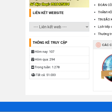
ĐOÀN CÔN
THĂM HỎI
LIÊN KẾT WEBSITE
TIN BÃO K
Lịch tiếp
Thường t
THỐNG KÊ TRUY CẬP
CÁC 
Hôm nay:
107
Hôm qua:
294
Trong tuần:
1.278
Tất cả:
51.033